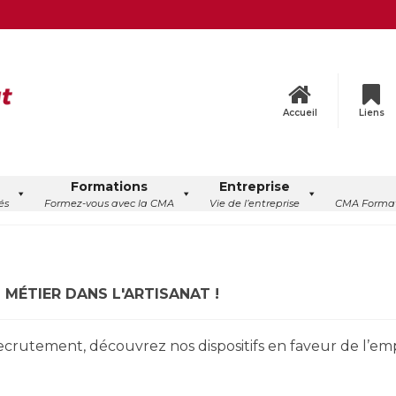
Accueil
Liens
Formations
Entreprise
és
Formez-vous avec la CMA
Vie de l’entreprise
CMA Format
 MÉTIER DANS L'ARTISANAT !
crutement, découvrez nos dispositifs en faveur de l’empl