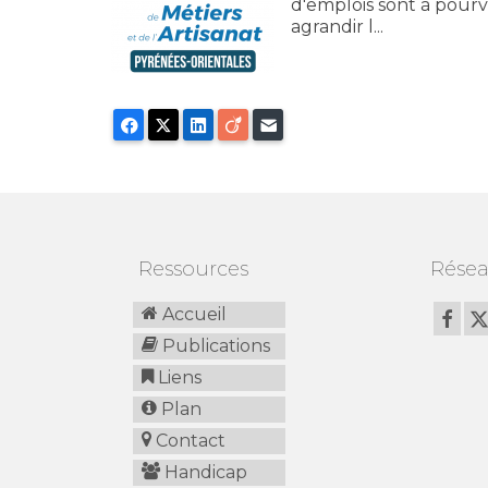
d'emplois sont à pourv
agrandir l...
Facebook
X
LinkedIn
Viadeo
E-mail
Ressources
Résea
Accueil
Publications
Liens
Plan
Contact
Handicap