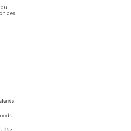
e du
ion des
lariés.
fonds
et des