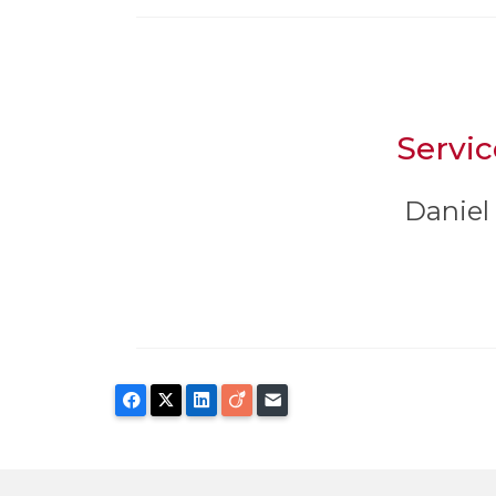
Servic
Daniel
Facebook
X
LinkedIn
Viadeo
E-mail