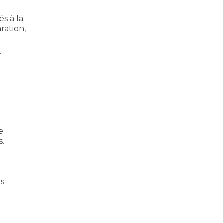
és à la
ration,
.
e
s.
is