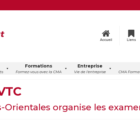
Accueil
Liens
Formations
Entreprise
és
Formez-vous avec la CMA
Vie de l’entreprise
CMA Format
 VTC
Orientales organise les examen