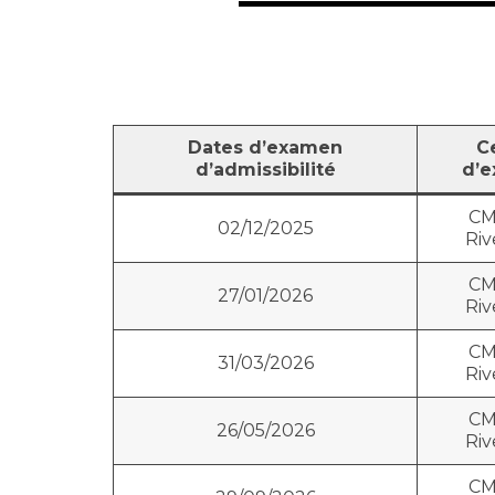
Dates d’examen
C
d’admissibilité
d’
CM
02/12/2025
Riv
CM
27/01/2026
Riv
CM
31/03/2026
Riv
CM
26/05/2026
Riv
CM