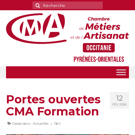
Rechercher
:
Portes ouvertes
12
FÉV 2026
CMA Formation
Classé dans :
Actualités
|
0