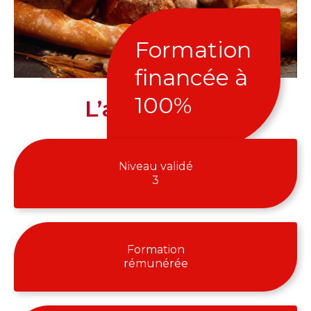
Formation
financée à
100%
L’alternance
Niveau validé
3
Formation
rémunérée