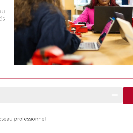
au
s !
éseau professionnel