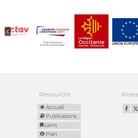
…
Ressources
Résea
Accueil
Publications
Liens
Plan