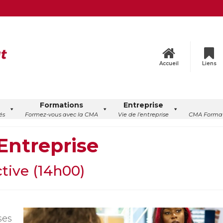
Accueil
Liens
Formations
Entreprise
és
Formez-vous avec la CMA
Vie de l’entreprise
CMA Format
Entreprise
ctive (14h00)
ses