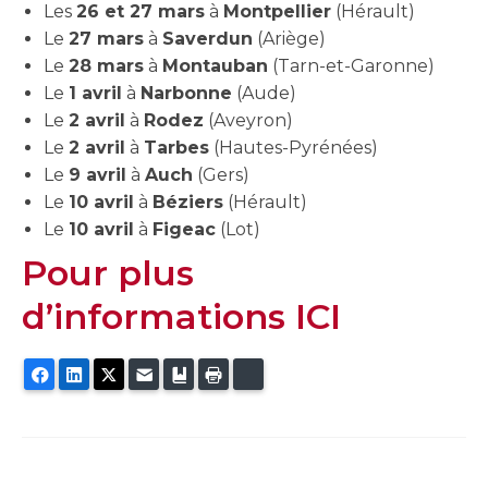
Les
26 et 27 mars
à
Montpellier
(Hérault)
Le
27 mars
à
Saverdun
(Ariège)
Le
28 mars
à
Montauban
(Tarn-et-Garonne)
Le
1 avril
à
Narbonne
(Aude)
Le
2 avril
à
Rodez
(Aveyron)
Le
2 avril
à
Tarbes
(Hautes-Pyrénées)
Le
9 avril
à
Auch
(Gers)
Le
10 avril
à
Béziers
(Hérault)
Le
10 avril
à
Figeac
(Lot)
Pour plus
d’informations ICI
Facebook
LinkedIn
Twitter
E-mail
Ajouter aux favoris
Imprimer
Bluesky