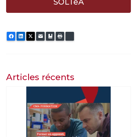
SOLTéA
Facebook
LinkedIn
Twitter
E-mail
Ajouter aux favoris
Imprimer
Bluesky
Articles récents