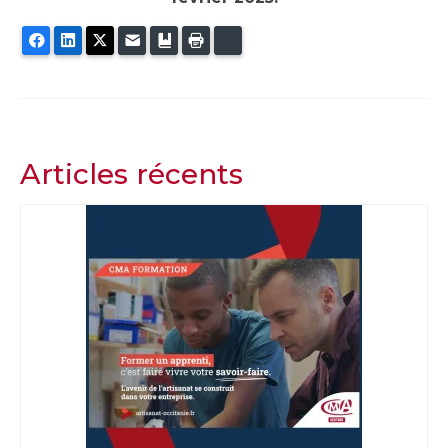
Facebook
LinkedIn
Twitter
E-mail
Ajouter aux favoris
Imprimer
Bluesky
Articles récents