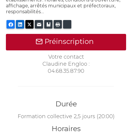
affichage, arrêtés municipaux et préfectoraux,
responsabilités…
Facebook
LinkedIn
X
E-mail
Marque-page
Imprimer
Bluesky
Préinscription
Votre contact
Claudine Engloo :
04.68.35.87.90
Durée
Formation collective 2,5 jours (20:00)
Horaires