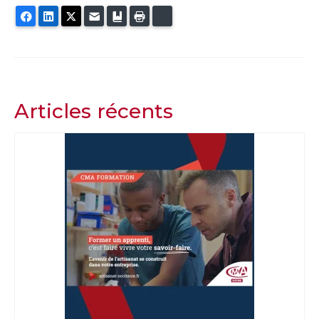
Facebook
LinkedIn
Twitter
E-mail
Ajouter aux favoris
Imprimer
Bluesky
Articles récents