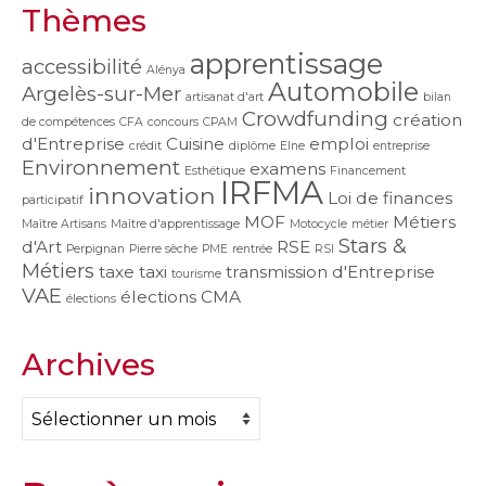
Thèmes
apprentissage
accessibilité
Alénya
Automobile
Argelès-sur-Mer
artisanat d'art
bilan
Crowdfunding
création
de compétences
CFA
concours
CPAM
d'Entreprise
Cuisine
emploi
crédit
diplôme
Elne
entreprise
Environnement
examens
Esthétique
Financement
IRFMA
innovation
Loi de finances
participatif
MOF
Métiers
Maître Artisans
Maître d'apprentissage
Motocycle
métier
Stars &
d'Art
RSE
Perpignan
Pierre sèche
PME
rentrée
RSI
Métiers
taxe
taxi
transmission d'Entreprise
tourisme
VAE
élections CMA
élections
Archives
Archives