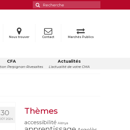
Rechercher
:
Nous trouver
Contact
Marchés Publics
CFA
Actualités
ion Perpignan-Rivesaltes
L’actualité de votre CMA
Thèmes
30
OÛT 2024
accessibilité
Alénya
apprentissage
Argelès-