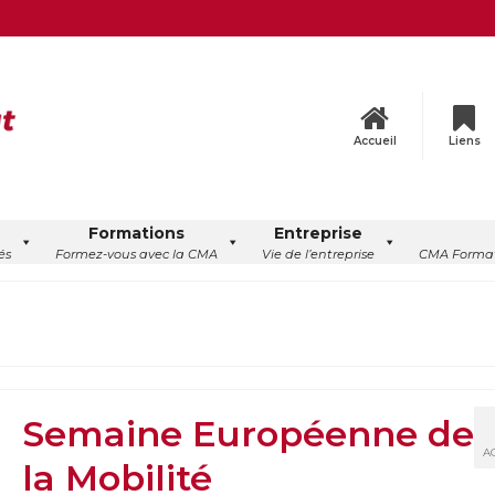
Accueil
Liens
Formations
Entreprise
és
Formez-vous avec la CMA
Vie de l’entreprise
CMA Format
Semaine Européenne de
A
la Mobilité