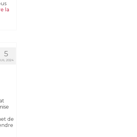
ous
re la
5
JUIL 2024
at
mise
met de
rendre