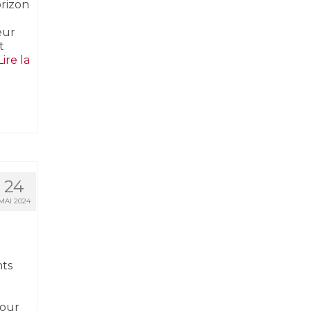
orizon
eur
t
Lire la
24
MAI 2024
nts
pour