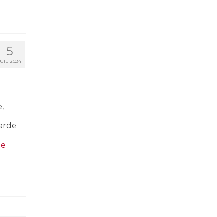
5
JUIL 2024
,
garde
­­