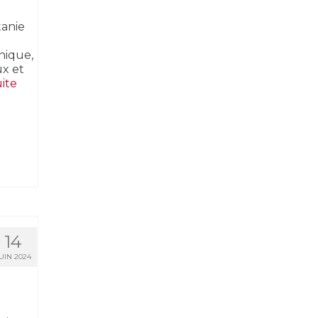
tanie
a
nique,
ux et
te­­
14
UIN 2024