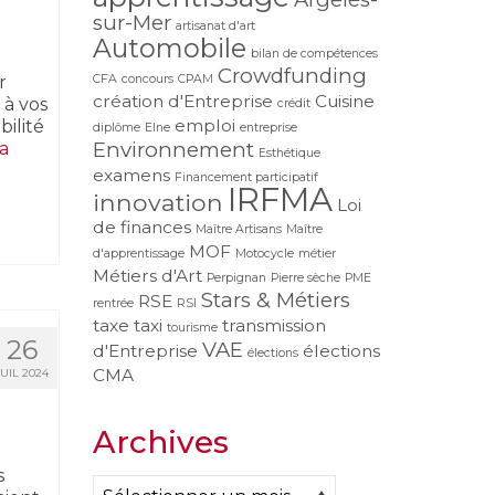
sur-Mer
artisanat d'art
Automobile
bilan de compétences
Crowdfunding
r
CFA
concours
CPAM
création d'Entreprise
Cuisine
 à vos
crédit
emploi
ilité
diplôme
Elne
entreprise
Environnement
la
Esthétique
examens
Financement participatif
IRFMA
innovation
Loi
de finances
Maître Artisans
Maître
MOF
d'apprentissage
Motocycle
métier
Métiers d'Art
Perpignan
Pierre sèche
PME
Stars & Métiers
RSE
rentrée
RSI
taxe
taxi
transmission
tourisme
26
VAE
d'Entreprise
élections
élections
CMA
JUIL 2024
Archives
s
Archives