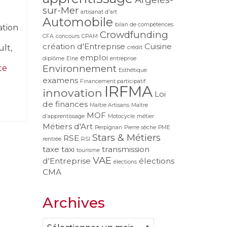
sur-Mer
artisanat d'art
Automobile
bilan de compétences
ation
Crowdfunding
CFA
concours
CPAM
création d'Entreprise
Cuisine
lt,
crédit
emploi
diplôme
Elne
entreprise
Environnement
e­­
Esthétique
examens
Financement participatif
IRFMA
innovation
Loi
de finances
Maître Artisans
Maître
MOF
d'apprentissage
Motocycle
métier
Métiers d'Art
Perpignan
Pierre sèche
PME
Stars & Métiers
RSE
rentrée
RSI
taxe
taxi
transmission
tourisme
VAE
d'Entreprise
élections
élections
CMA
Archives
Archives