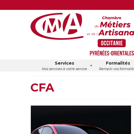
Services
Formalités
Nos services à votre service
Remplir vos formalit
CFA