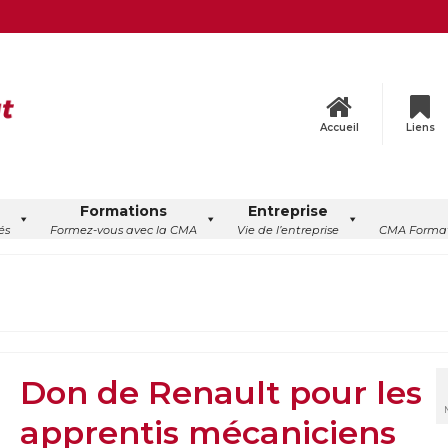
Accueil
Liens
Formations
Entreprise
és
Formez-vous avec la CMA
Vie de l’entreprise
CMA Format
Don de Renault pour les
apprentis mécaniciens