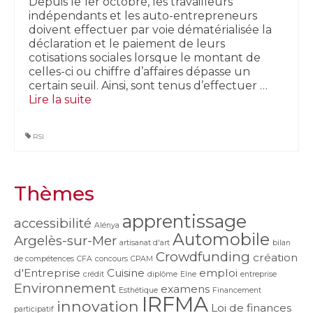
Depuis le 1er octobre, les travailleurs
indépendants et les auto-entrepreneurs
doivent effectuer par voie dématérialisée la
déclaration et le paiement de leurs
cotisations sociales lorsque le montant de
celles-ci ou chiffre d’affaires dépasse un
certain seuil. Ainsi, sont tenus d’effectuer …
Lire la suite­­
RSI
Thèmes
apprentissage
accessibilité
Alénya
Automobile
Argelès-sur-Mer
artisanat d'art
bilan
Crowdfunding
création
de compétences
CFA
concours
CPAM
d'Entreprise
Cuisine
emploi
crédit
diplôme
Elne
entreprise
Environnement
examens
Esthétique
Financement
IRFMA
innovation
Loi de finances
participatif