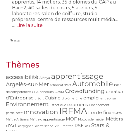
apprentis, 14 métiers, 35 diplômes du CAP au
Bac+2, 40 salles de cours, 5 ateliers, 5
laboratoires, salon de coiffure, studio
prépresse, centre de ressources multimédia…
…
Lire la suite­­
taxe
Thèmes
apprentissage
accessibilité
Alénya
Automobile
Argelès-sur-Mer
artisanat d'art
bilan
Crowdfunding
création
de compétences
CFA
concours
CPAM
d'Entreprise
Cuisine
emploi
crédit
diplôme
Elne
entreprise
Environnement
examens
Esthétique
Financement
IRFMA
innovation
Loi de finances
participatif
MOF
Métiers
Maître Artisans
Maître d'apprentissage
Motocycle
métier
Stars &
d'Art
RSE
Perpignan
Pierre sèche
PME
rentrée
RSI