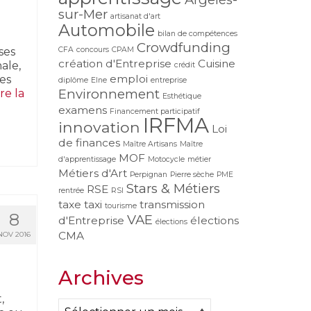
sur-Mer
artisanat d'art
Automobile
bilan de compétences
Crowdfunding
ses
CFA
concours
CPAM
création d'Entreprise
Cuisine
ale,
crédit
emploi
les
diplôme
Elne
entreprise
Environnement
ire la
Esthétique
examens
Financement participatif
IRFMA
innovation
Loi
de finances
Maître Artisans
Maître
MOF
d'apprentissage
Motocycle
métier
Métiers d'Art
Perpignan
Pierre sèche
PME
Stars & Métiers
RSE
rentrée
RSI
taxe
taxi
transmission
tourisme
8
VAE
d'Entreprise
élections
élections
CMA
NOV 2016
Archives
,
Archives