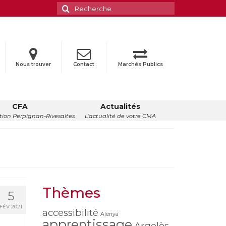
Rechercher
:
Nous trouver
Contact
Marchés Publics
CFA
Actualités
ion Perpignan-Rivesaltes
L’actualité de votre CMA
Thèmes
5
FÉV 2021
accessibilité
Alénya
apprentissage
Argelès-