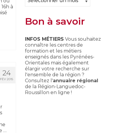
on ou
 16h à
isé
Bon à savoir
INFOS MÉTIERS
Vous souhaitez
connaître les centres de
formation et les métiers
enseignés dans les Pyrénées-
Orientales mais également
élargir votre recherche sur
24
l'ensemble de la région ?
FÉV 2015
Consultez l'
annuaire régional
de la Région-Languedoc-
Roussillon en ligne !
r
s
phe
e …