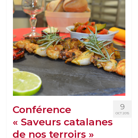
9
Conférence
OCT 2015
« Saveurs catalanes
de nos terroirs »