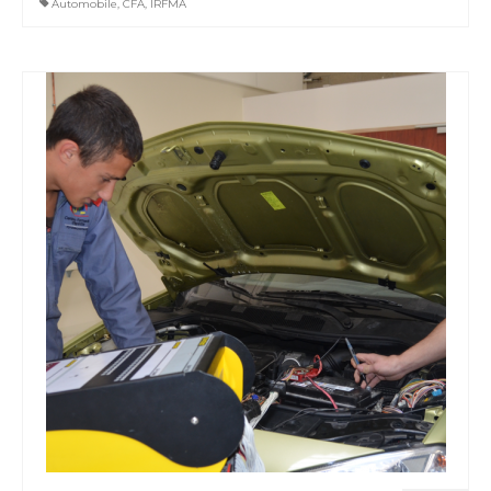
Automobile
,
CFA
,
IRFMA