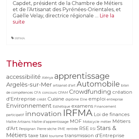
Capdet, président de la Chambre de Métiers
et de l’Artisanat des Pyrénées-Orientales, et
Gaëlle Velay, directrice régionale …
Lire la
suite­­
IRFMA
Thèmes
apprentissage
accessibilité
Alénya
Automobile
Argelès-sur-Mer
artisanat d'art
bilan
Crowdfunding
création
de compétences
CFA
concours
CPAM
d'Entreprise
Cuisine
emploi
crédit
diplôme
Elne
entreprise
Environnement
examens
Esthétique
Financement
IRFMA
innovation
Loi de finances
participatif
MOF
Métiers
Maître Artisans
Maître d'apprentissage
Motocycle
métier
Stars &
d'Art
RSE
Perpignan
Pierre sèche
PME
rentrée
RSI
Métiers
taxe
taxi
transmission d'Entreprise
tourisme