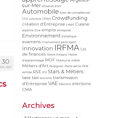
sur-Mer
artisanat d'art
Automobile
bilan de compétences
Crowdfunding
CFA
concours
CPAM
création d'Entreprise
Cuisine
crédit
emploi
diplôme
Elne
entreprise
Environnement
Esthétique
examens
Financement participatif
IRFMA
innovation
Loi
de finances
Maître Artisans
Maître
MOF
30
d'apprentissage
Motocycle
métier
Métiers d'Art
Perpignan
Pierre sèche
PME
JUIL 2021
Stars & Métiers
RSE
rentrée
RSI
taxe
taxi
transmission
tourisme
cs
VAE
d'Entreprise
élections
élections
CMA
Archives
Archives