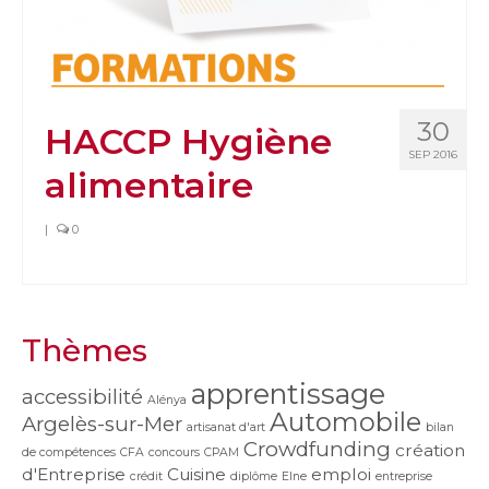
30
HACCP Hygiène
SEP 2016
alimentaire
|
0
Thèmes
apprentissage
accessibilité
Alénya
Automobile
Argelès-sur-Mer
artisanat d'art
bilan
Crowdfunding
création
de compétences
CFA
concours
CPAM
d'Entreprise
Cuisine
emploi
crédit
diplôme
Elne
entreprise