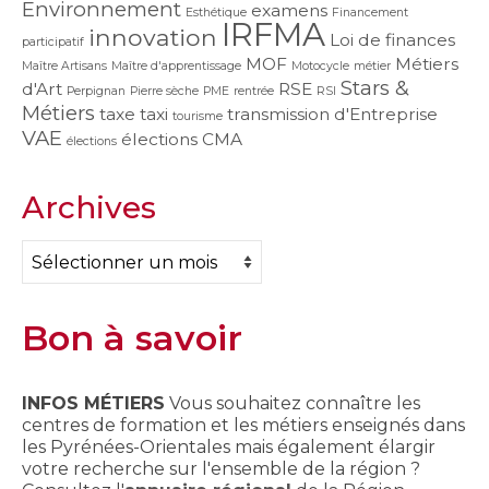
Environnement
examens
Esthétique
Financement
IRFMA
innovation
Loi de finances
participatif
MOF
Métiers
Maître Artisans
Maître d'apprentissage
Motocycle
métier
Stars &
d'Art
RSE
Perpignan
Pierre sèche
PME
rentrée
RSI
Métiers
taxe
taxi
transmission d'Entreprise
tourisme
VAE
élections CMA
élections
Archives
Archives
Bon à savoir
INFOS MÉTIERS
Vous souhaitez connaître les
centres de formation et les métiers enseignés dans
les Pyrénées-Orientales mais également élargir
votre recherche sur l'ensemble de la région ?