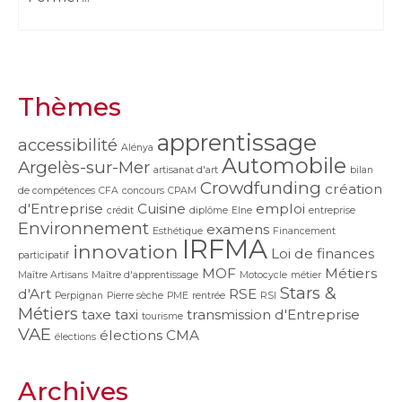
Thèmes
apprentissage
accessibilité
Alénya
Automobile
Argelès-sur-Mer
artisanat d'art
bilan
Crowdfunding
création
de compétences
CFA
concours
CPAM
d'Entreprise
Cuisine
emploi
crédit
diplôme
Elne
entreprise
Environnement
examens
Esthétique
Financement
IRFMA
innovation
Loi de finances
participatif
MOF
Métiers
Maître Artisans
Maître d'apprentissage
Motocycle
métier
Stars &
d'Art
RSE
Perpignan
Pierre sèche
PME
rentrée
RSI
Métiers
taxe
taxi
transmission d'Entreprise
tourisme
VAE
élections CMA
élections
Archives