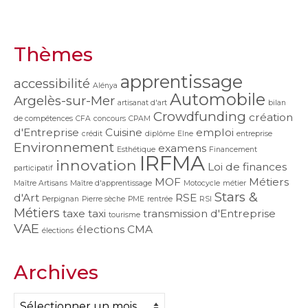
Thèmes
apprentissage
accessibilité
Alénya
Automobile
Argelès-sur-Mer
artisanat d'art
bilan
Crowdfunding
création
de compétences
CFA
concours
CPAM
d'Entreprise
Cuisine
emploi
crédit
diplôme
Elne
entreprise
Environnement
examens
Esthétique
Financement
IRFMA
innovation
Loi de finances
participatif
MOF
Métiers
Maître Artisans
Maître d'apprentissage
Motocycle
métier
Stars &
d'Art
RSE
Perpignan
Pierre sèche
PME
rentrée
RSI
Métiers
taxe
taxi
transmission d'Entreprise
tourisme
VAE
élections CMA
élections
Archives
Archives