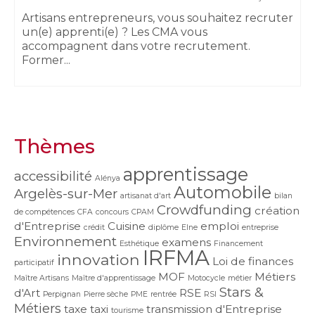
Artisans entrepreneurs, vous souhaitez recruter
un(e) apprenti(e) ? Les CMA vous
accompagnent dans votre recrutement.
Former...
Thèmes
apprentissage
accessibilité
Alénya
Automobile
Argelès-sur-Mer
artisanat d'art
bilan
Crowdfunding
création
de compétences
CFA
concours
CPAM
d'Entreprise
Cuisine
emploi
crédit
diplôme
Elne
entreprise
Environnement
examens
Esthétique
Financement
IRFMA
innovation
Loi de finances
participatif
MOF
Métiers
Maître Artisans
Maître d'apprentissage
Motocycle
métier
Stars &
d'Art
RSE
Perpignan
Pierre sèche
PME
rentrée
RSI
Métiers
taxe
taxi
transmission d'Entreprise
tourisme