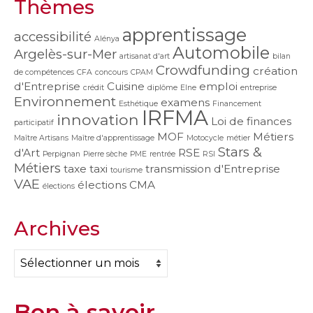
Thèmes
apprentissage
accessibilité
Alénya
Automobile
Argelès-sur-Mer
artisanat d'art
bilan
Crowdfunding
création
de compétences
CFA
concours
CPAM
d'Entreprise
Cuisine
emploi
crédit
diplôme
Elne
entreprise
Environnement
examens
Esthétique
Financement
IRFMA
innovation
Loi de finances
participatif
MOF
Métiers
Maître Artisans
Maître d'apprentissage
Motocycle
métier
Stars &
d'Art
RSE
Perpignan
Pierre sèche
PME
rentrée
RSI
Métiers
taxe
taxi
transmission d'Entreprise
tourisme
VAE
élections CMA
élections
Archives
Archives
Bon à savoir