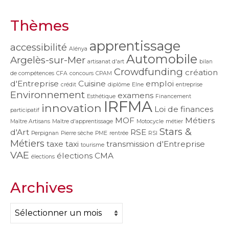
Thèmes
apprentissage
accessibilité
Alénya
Automobile
Argelès-sur-Mer
artisanat d'art
bilan
Crowdfunding
création
de compétences
CFA
concours
CPAM
d'Entreprise
Cuisine
emploi
crédit
diplôme
Elne
entreprise
Environnement
examens
Esthétique
Financement
IRFMA
innovation
Loi de finances
participatif
MOF
Métiers
Maître Artisans
Maître d'apprentissage
Motocycle
métier
Stars &
d'Art
RSE
Perpignan
Pierre sèche
PME
rentrée
RSI
Métiers
taxe
taxi
transmission d'Entreprise
tourisme
VAE
élections CMA
élections
Archives
Archives