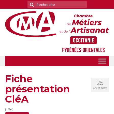
Rechercher
:
Fiche
25
présentation
AOÛT 2022
CléA
|
0