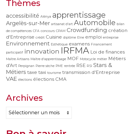
Thèmes
apprentissage
accessibilité
Alénya
Automobile
Argelès-sur-Mer
artisanat d'art
bilan
Crowdfunding
création
de compétences
CFA
concours
CPAM
d'Entreprise
Cuisine
emploi
crédit
diplôme
Elne
entreprise
Environnement
examens
Esthétique
Financement
IRFMA
innovation
Loi de finances
participatif
MOF
Métiers
Maître Artisans
Maître d'apprentissage
Motocycle
métier
Stars &
d'Art
RSE
Perpignan
Pierre sèche
PME
rentrée
RSI
Métiers
taxe
taxi
transmission d'Entreprise
tourisme
VAE
élections CMA
élections
Archives
Archives
Bon à savoir