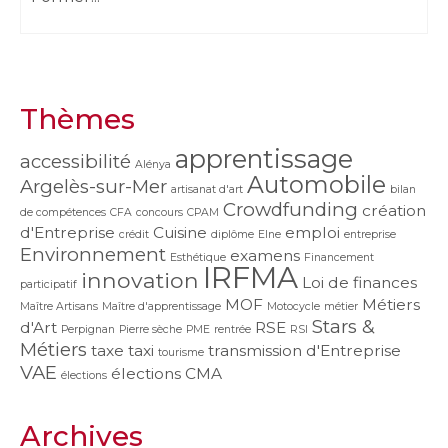
Thèmes
apprentissage
accessibilité
Alénya
Automobile
Argelès-sur-Mer
artisanat d'art
bilan
Crowdfunding
création
de compétences
CFA
concours
CPAM
d'Entreprise
Cuisine
emploi
crédit
diplôme
Elne
entreprise
Environnement
examens
Esthétique
Financement
IRFMA
innovation
Loi de finances
participatif
MOF
Métiers
Maître Artisans
Maître d'apprentissage
Motocycle
métier
Stars &
d'Art
RSE
Perpignan
Pierre sèche
PME
rentrée
RSI
Métiers
taxe
taxi
transmission d'Entreprise
tourisme
VAE
élections CMA
élections
Archives