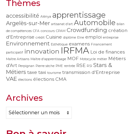
Thèmes
apprentissage
accessibilité
Alénya
Automobile
Argelès-sur-Mer
artisanat d'art
bilan
Crowdfunding
création
de compétences
CFA
concours
CPAM
d'Entreprise
Cuisine
emploi
crédit
diplôme
Elne
entreprise
Environnement
examens
Esthétique
Financement
IRFMA
innovation
Loi de finances
participatif
MOF
Métiers
Maître Artisans
Maître d'apprentissage
Motocycle
métier
Stars &
d'Art
RSE
Perpignan
Pierre sèche
PME
rentrée
RSI
Métiers
taxe
taxi
transmission d'Entreprise
tourisme
VAE
élections CMA
élections
Archives
Archives
Bon à savoir