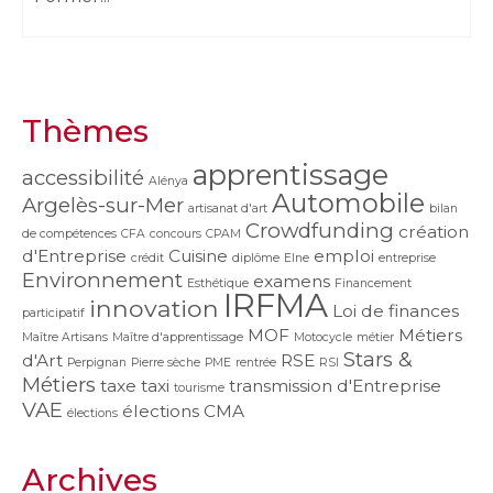
Thèmes
apprentissage
accessibilité
Alénya
Automobile
Argelès-sur-Mer
artisanat d'art
bilan
Crowdfunding
création
de compétences
CFA
concours
CPAM
d'Entreprise
Cuisine
emploi
crédit
diplôme
Elne
entreprise
Environnement
examens
Esthétique
Financement
IRFMA
innovation
Loi de finances
participatif
MOF
Métiers
Maître Artisans
Maître d'apprentissage
Motocycle
métier
Stars &
d'Art
RSE
Perpignan
Pierre sèche
PME
rentrée
RSI
Métiers
taxe
taxi
transmission d'Entreprise
tourisme
VAE
élections CMA
élections
Archives