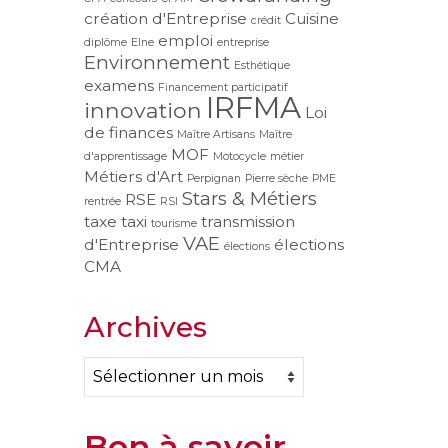
création d'Entreprise
Cuisine
crédit
emploi
diplôme
Elne
entreprise
Environnement
Esthétique
examens
Financement participatif
IRFMA
innovation
Loi
de finances
Maître Artisans
Maître
MOF
d'apprentissage
Motocycle
métier
Métiers d'Art
Perpignan
Pierre sèche
PME
Stars & Métiers
RSE
rentrée
RSI
taxe
taxi
transmission
tourisme
VAE
d'Entreprise
élections
élections
CMA
Archives
Archives
Bon à savoir