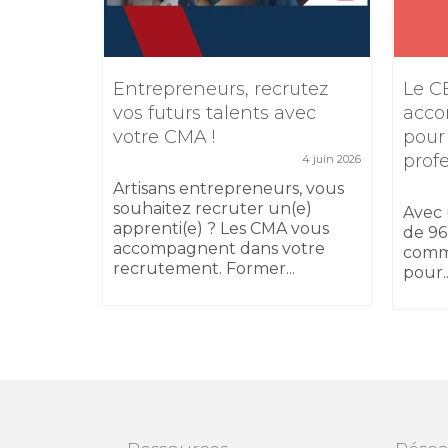
e
Entrepreneurs, recrutez
Le C
TIKTOK
vos futurs talents avec
acco
votre CMA !
pour
5 février 2026
prof
4 juin 2026
 17
sibilité
Artisans entrepreneurs, vous
 au
souhaitez recruter un(e)
Avec 
apprenti(e) ? Les CMA vous
de 96
accompagnent dans votre
comm
recrutement. Former...
pour..