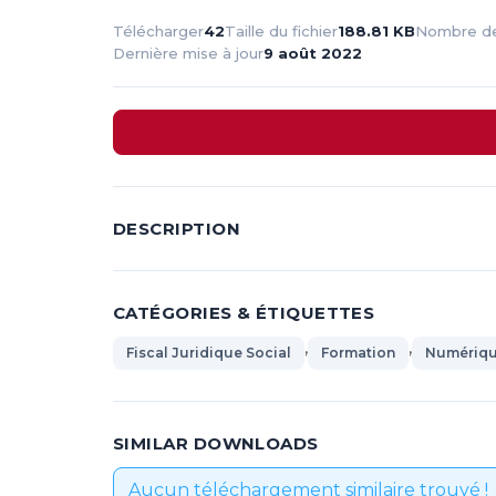
Télécharger
42
Taille du fichier
188.81 KB
Nombre de 
Dernière mise à jour
9 août 2022
DESCRIPTION
CATÉGORIES & ÉTIQUETTES
,
,
Fiscal Juridique Social
Formation
Numériq
SIMILAR DOWNLOADS
Aucun téléchargement similaire trouvé !