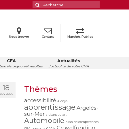
Rechercher
:
Nous trouver
Contact
Marchés Publics
CFA
Actualités
ion Perpignan-Rivesaltes
L’actualité de votre CMA
18
Thèmes
NOV 2020
accessibilité
Alénya
apprentissage
Argelès-
sur-Mer
artisanat d'art
Automobile
bilan de compétences
Crowdfunding
CFA
concours
CPAM