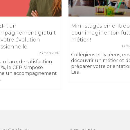
EP : un
Mini-stages en entrep
mpagnement gratuit
pour imaginer ton fut
 votre évolution
métier !
essionnelle
13 fé
23 mars 2026
Collégiens et lycéens, en
découvrir un métier et d
un taux de satisfaction
préparer votre orientatio
 %, le CEP s’impose
Les...
e un accompagnement
.