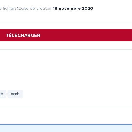
fichiers
1
Date de création
18 novembre 2020
TÉLÉCHARGER
,
ue
Web