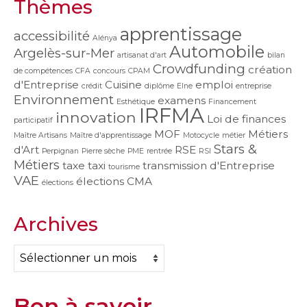
Thèmes
apprentissage
accessibilité
Alénya
Automobile
Argelès-sur-Mer
artisanat d'art
bilan
Crowdfunding
création
de compétences
CFA
concours
CPAM
d'Entreprise
Cuisine
emploi
crédit
diplôme
Elne
entreprise
Environnement
examens
Esthétique
Financement
IRFMA
innovation
Loi de finances
participatif
MOF
Métiers
Maître Artisans
Maître d'apprentissage
Motocycle
métier
Stars &
d'Art
RSE
Perpignan
Pierre sèche
PME
rentrée
RSI
Métiers
taxe
taxi
transmission d'Entreprise
tourisme
VAE
élections CMA
élections
Archives
Archives
Bon à savoir