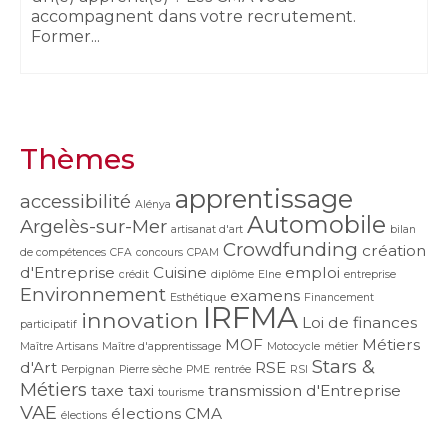
accompagnent dans votre recrutement.
Former...
Thèmes
apprentissage
accessibilité
Alénya
Automobile
Argelès-sur-Mer
artisanat d'art
bilan
Crowdfunding
création
de compétences
CFA
concours
CPAM
d'Entreprise
Cuisine
emploi
crédit
diplôme
Elne
entreprise
Environnement
examens
Esthétique
Financement
IRFMA
innovation
Loi de finances
participatif
MOF
Métiers
Maître Artisans
Maître d'apprentissage
Motocycle
métier
Stars &
d'Art
RSE
Perpignan
Pierre sèche
PME
rentrée
RSI
Métiers
taxe
taxi
transmission d'Entreprise
tourisme
VAE
élections CMA
élections