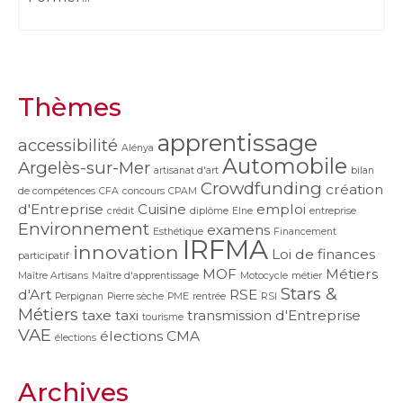
Thèmes
apprentissage
accessibilité
Alénya
Automobile
Argelès-sur-Mer
artisanat d'art
bilan
Crowdfunding
création
de compétences
CFA
concours
CPAM
d'Entreprise
Cuisine
emploi
crédit
diplôme
Elne
entreprise
Environnement
examens
Esthétique
Financement
IRFMA
innovation
Loi de finances
participatif
MOF
Métiers
Maître Artisans
Maître d'apprentissage
Motocycle
métier
Stars &
d'Art
RSE
Perpignan
Pierre sèche
PME
rentrée
RSI
Métiers
taxe
taxi
transmission d'Entreprise
tourisme
VAE
élections CMA
élections
Archives