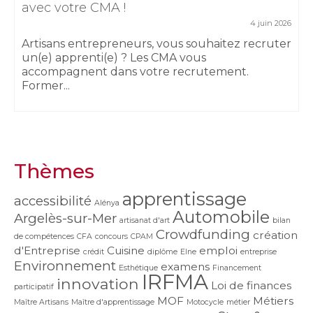
avec votre CMA !
4 juin 2026
Artisans entrepreneurs, vous souhaitez recruter
un(e) apprenti(e) ? Les CMA vous
accompagnent dans votre recrutement.
Former...
Thèmes
apprentissage
accessibilité
Alénya
Automobile
Argelès-sur-Mer
artisanat d'art
bilan
Crowdfunding
création
de compétences
CFA
concours
CPAM
d'Entreprise
Cuisine
emploi
crédit
diplôme
Elne
entreprise
Environnement
examens
Esthétique
Financement
IRFMA
innovation
Loi de finances
participatif
MOF
Métiers
Maître Artisans
Maître d'apprentissage
Motocycle
métier