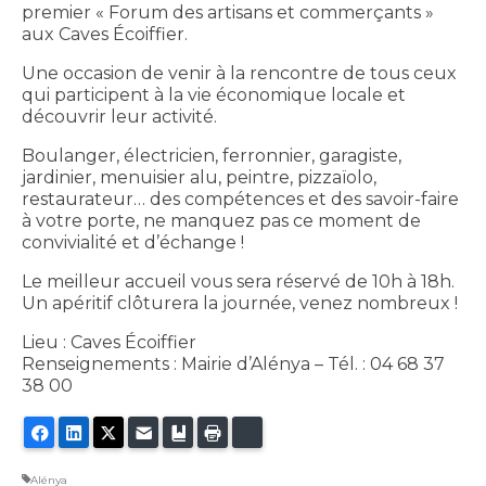
premier « Forum des artisans et commerçants »
aux Caves Écoiffier.
Une occasion de venir à la rencontre de tous ceux
qui participent à la vie économique locale et
découvrir leur activité.
Boulanger, électricien, ferronnier, garagiste,
jardinier, menuisier alu, peintre, pizzaïolo,
restaurateur… des compétences et des savoir-faire
à votre porte, ne manquez pas ce moment de
convivialité et d’échange !
Le meilleur accueil vous sera réservé de 10h à 18h.
Un apéritif clôturera la journée, venez nombreux !
Lieu : Caves Écoiffier
Renseignements : Mairie d’Alénya – Tél. : 04 68 37
38 00
Facebook
LinkedIn
Twitter
E-mail
Ajouter aux favoris
Imprimer
Bluesky
Alénya