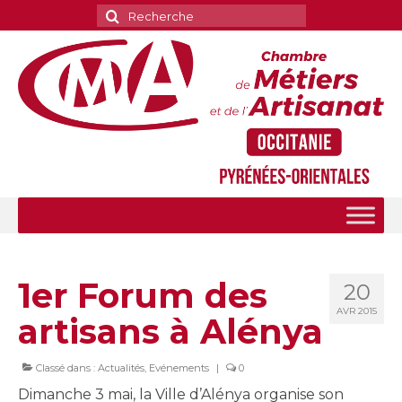
Rechercher
:
1er Forum des
20
AVR 2015
artisans à Alénya
Classé dans :
Actualités
,
Evénements
|
0
Dimanche 3 mai, la Ville d’Alénya organise son