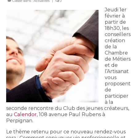
Classé dans :
Actualités
|
0
Jeudi 1er
février à
partir de
18h30, les
conseillers
création
de la
Chambre
de Métiers
et de
l’Artisanat
vous
proposent
de
participer
à la
seconde rencontre du Club des jeunes créateurs,
au
Calendor
, 108 avenue Paul Rubens à
Perpignan.
Le thème retenu pour ce nouveau rendez-vous
sera : Comment conjuguer vie professionnelle et