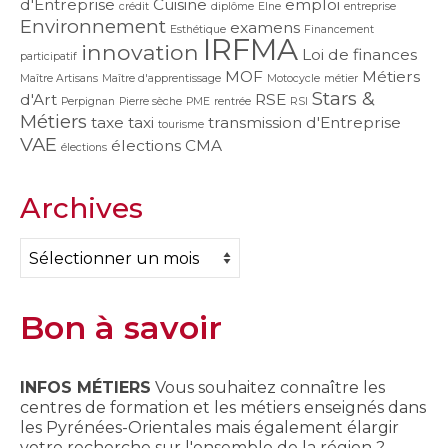
d'Entreprise
Cuisine
emploi
crédit
diplôme
Elne
entreprise
Environnement
examens
Esthétique
Financement
IRFMA
innovation
Loi de finances
participatif
MOF
Métiers
Maître Artisans
Maître d'apprentissage
Motocycle
métier
Stars &
d'Art
RSE
Perpignan
Pierre sèche
PME
rentrée
RSI
Métiers
taxe
taxi
transmission d'Entreprise
tourisme
VAE
élections CMA
élections
Archives
Archives
Bon à savoir
INFOS MÉTIERS
Vous souhaitez connaître les
centres de formation et les métiers enseignés dans
les Pyrénées-Orientales mais également élargir
votre recherche sur l'ensemble de la région ?