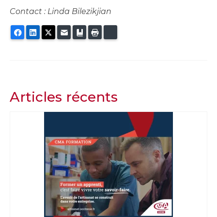
Contact : Linda Bilezikjian
Facebook
LinkedIn
Twitter
E-mail
Ajouter aux favoris
Imprimer
Bluesky
Articles récents