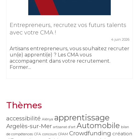
Entrepreneurs, recrutez vos futurs talents
avec votre CMA !
4 juin 2026
Artisans entrepreneurs, vous souhaitez recruter
un(e) apprenti(e) ? Les CMA vous
accompagnent dans votre recrutement.
Former...
Thèmes
apprentissage
accessibilité
Alénya
Automobile
Argelès-sur-Mer
artisanat d'art
bilan
Crowdfunding
création
de compétences
CFA
concours
CPAM