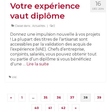
16
Votre expérience
DÉC 2014
vaut diplôme
Classé dans :
Actualités
|
0
Donnez une impulsion nouvelle à vos projets
! La plupart des titres de l’artisanat sont
accessibles par la validation des acquis de
l’expérience (VAE). Chefs d’entreprise,
conjoints, salariés, vous pouvez obtenir tout
ou partie d’un diplôme si vous bénéficiez
d’une …
Lire la suite­­
VAE
Pagination
«
1
…
35
36
37
38
39
des
40
41
42
»