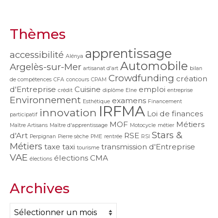
Thèmes
apprentissage
accessibilité
Alénya
Automobile
Argelès-sur-Mer
artisanat d'art
bilan
Crowdfunding
création
de compétences
CFA
concours
CPAM
d'Entreprise
Cuisine
emploi
crédit
diplôme
Elne
entreprise
Environnement
examens
Esthétique
Financement
IRFMA
innovation
Loi de finances
participatif
MOF
Métiers
Maître Artisans
Maître d'apprentissage
Motocycle
métier
Stars &
d'Art
RSE
Perpignan
Pierre sèche
PME
rentrée
RSI
Métiers
taxe
taxi
transmission d'Entreprise
tourisme
VAE
élections CMA
élections
Archives
Archives