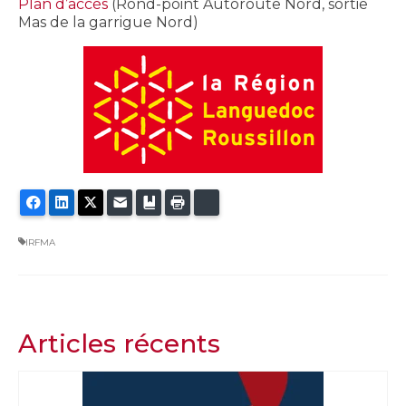
Plan d’accès
(Rond-point Autoroute Nord, sortie
Mas de la garrigue Nord)
Facebook
LinkedIn
Twitter
E-mail
Ajouter aux favoris
Imprimer
Bluesky
IRFMA
Articles récents