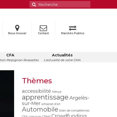
Rechercher
:
Nous trouver
Contact
Marchés Publics
CFA
Actualités
ion Perpignan-Rivesaltes
L’actualité de votre CMA
Thèmes
accessibilité
Alénya
apprentissage
Argelès-
sur-Mer
artisanat d'art
Automobile
bilan de compétences
Crowdfunding
CFA
concours
CPAM