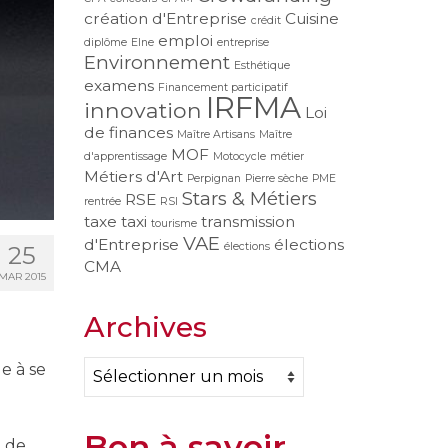
création d'Entreprise
Cuisine
crédit
emploi
diplôme
Elne
entreprise
Environnement
Esthétique
examens
Financement participatif
IRFMA
innovation
Loi
de finances
Maître Artisans
Maître
MOF
d'apprentissage
Motocycle
métier
Métiers d'Art
Perpignan
Pierre sèche
PME
Stars & Métiers
RSE
rentrée
RSI
taxe
taxi
transmission
tourisme
VAE
d'Entreprise
élections
élections
25
CMA
MAR 2015
Archives
Archives
e à se
Bon à savoir
e de