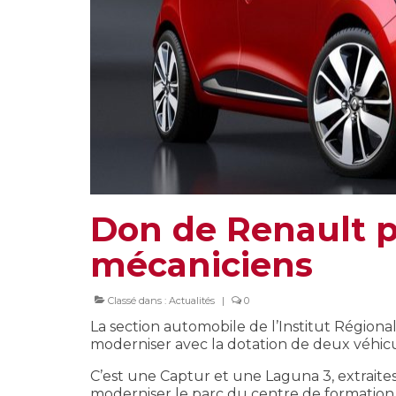
Don de Renault p
mécaniciens
Classé dans :
Actualités
|
0
La section automobile de l’Institut Régiona
moderniser avec la dotation de deux véhic
C’est une Captur et une Laguna 3, extraite
moderniser le parc du centre de formation 