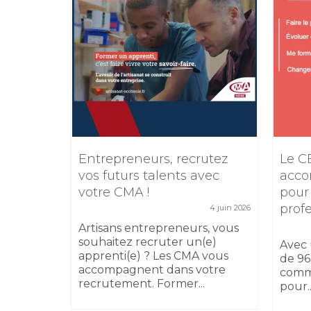
e
Entrepreneurs, recrutez
Le C
TIKTOK
vos futurs talents avec
acco
votre CMA !
pour
5 février 2026
prof
4 juin 2026
 17
sibilité
Artisans entrepreneurs, vous
 au
souhaitez recruter un(e)
Avec 
apprenti(e) ? Les CMA vous
de 96
accompagnent dans votre
comm
recrutement. Former...
pour..