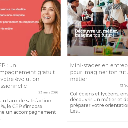
EP : un
Mini-stages en entrep
mpagnement gratuit
pour imaginer ton fut
 votre évolution
métier !
essionnelle
13 fé
23 mars 2026
Collégiens et lycéens, en
découvrir un métier et d
un taux de satisfaction
préparer votre orientatio
 %, le CEP s’impose
Les...
e un accompagnement
.