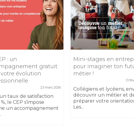
EP : un
Mini-stages en entrep
mpagnement gratuit
pour imaginer ton fut
 votre évolution
métier !
essionnelle
13 fé
23 mars 2026
Collégiens et lycéens, en
découvrir un métier et d
un taux de satisfaction
préparer votre orientatio
 %, le CEP s’impose
Les...
e un accompagnement
.