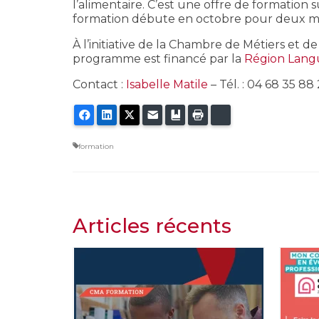
l’alimentaire. C’est une offre de formation
formation débute en octobre pour deux métie
À l’initiative de la Chambre de Métiers et de l
programme est financé par la
Région Lang
Contact :
Isabelle Matile
– Tél. : 04 68 35 88 
Facebook
LinkedIn
Twitter
E-mail
Ajouter aux favoris
Imprimer
Bluesky
formation
Articles récents