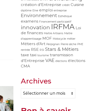
création d'Entreprise
Cuisine
crédit
emploi
diplôme
Elne
entreprise
Environnement
Esthétique
examens
Financement participatif
IRFMA
innovation
Loi
de finances
Maître Artisans
Maître
MOF
d'apprentissage
Motocycle
métier
Métiers d'Art
Perpignan
Pierre sèche
PME
Stars & Métiers
RSE
rentrée
RSI
taxe
taxi
transmission
tourisme
VAE
d'Entreprise
élections
élections
CMA
Archives
Archives
Bon à savoir