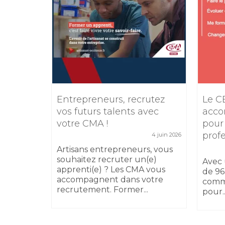
e
Entrepreneurs, recrutez
Le C
TIKTOK
vos futurs talents avec
acco
votre CMA !
pour
5 février 2026
prof
4 juin 2026
 17
sibilité
Artisans entrepreneurs, vous
 au
souhaitez recruter un(e)
Avec 
apprenti(e) ? Les CMA vous
de 96
accompagnent dans votre
comm
recrutement. Former...
pour..