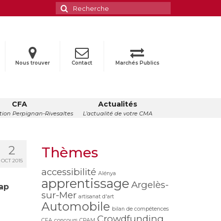
Rechercher
:
Nous trouver
Contact
Marchés Publics
CFA
Actualités
ion Perpignan-Rivesaltes
L’actualité de votre CMA
2
Thèmes
OCT 2015
accessibilité
Alénya
apprentissage
Argelès-
ap
sur-Mer
artisanat d'art
Automobile
bilan de compétences
Crowdfunding
CFA
concours
CPAM