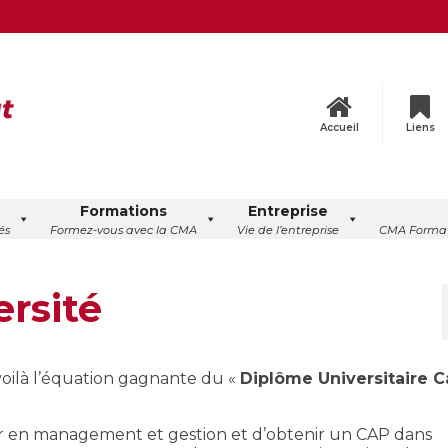
Accueil
Liens
Formations
Entreprise
és
Formez-vous avec la CMA
Vie de l’entreprise
CMA Format
ersité
voilà l’équation gagnante du «
Diplôme Universitaire C
r en management et gestion et d’obtenir un CAP dans