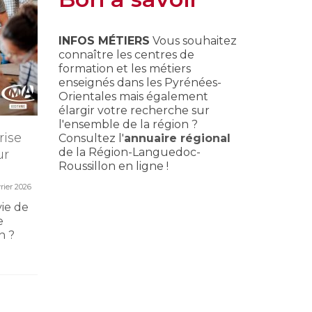
INFOS MÉTIERS
Vous souhaitez
connaître les centres de
formation et les métiers
enseignés dans les Pyrénées-
Orientales mais également
élargir votre recherche sur
l'ensemble de la région ?
rise
Portes ouvertes CMA
Master 
Consultez l'
annuaire régional
de la Région-Languedoc-
ur
Formation
perfec
Roussillon en ligne !
12 février 2026
vrier 2026
Préinscrivez-vous dès
Tout un
maintenant à la JPO du
Master C
vie de
samedi 28 mars 2026 de CMA
professi
e
Formation Perpignan-
perfecti
n ?
Rivesaltes...
métier...