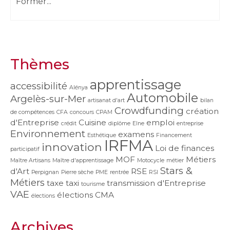
Former...
Thèmes
apprentissage
accessibilité
Alénya
Automobile
Argelès-sur-Mer
artisanat d'art
bilan
Crowdfunding
création
de compétences
CFA
concours
CPAM
d'Entreprise
Cuisine
emploi
crédit
diplôme
Elne
entreprise
Environnement
examens
Esthétique
Financement
IRFMA
innovation
Loi de finances
participatif
MOF
Métiers
Maître Artisans
Maître d'apprentissage
Motocycle
métier
Stars &
d'Art
RSE
Perpignan
Pierre sèche
PME
rentrée
RSI
Métiers
taxe
taxi
transmission d'Entreprise
tourisme
VAE
élections CMA
élections
Archives