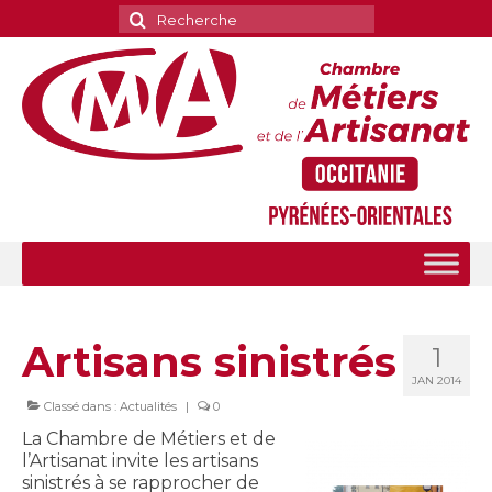
Rechercher
:
Artisans sinistrés
1
JAN 2014
Classé dans :
Actualités
|
0
La Chambre de Métiers et de
l’Artisanat invite les artisans
sinistrés à se rapprocher de