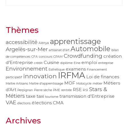
Thèmes
apprentissage
accessibilité
Alénya
Automobile
Argelès-sur-Mer
artisanat d'art
bilan
Crowdfunding
création
de compétences
CFA
concours
CPAM
d'Entreprise
Cuisine
emploi
crédit
diplôme
Elne
entreprise
Environnement
examens
Esthétique
Financement
IRFMA
innovation
Loi de finances
participatif
MOF
Métiers
Maître Artisans
Maître d'apprentissage
Motocycle
métier
Stars &
d'Art
RSE
Perpignan
Pierre sèche
PME
rentrée
RSI
Métiers
taxe
taxi
transmission d'Entreprise
tourisme
VAE
élections CMA
élections
Archives