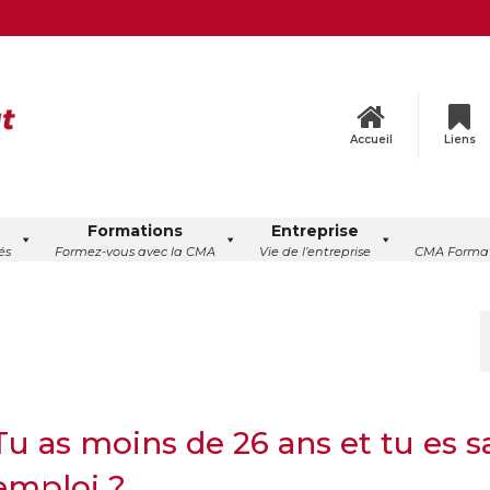
Accueil
Liens
Formations
Entreprise
és
Formez-vous avec la CMA
Vie de l’entreprise
CMA Format
Tu as moins de 26 ans et tu es s
emploi ?