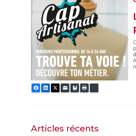
C
p
d
À
m
Facebook
LinkedIn
Twitter
E-mail
Ajouter aux favoris
Imprimer
Bluesky
Articles récents