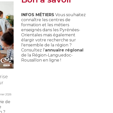
INFOS MÉTIERS
Vous souhaitez
connaître les centres de
formation et les métiers
enseignés dans les Pyrénées-
Orientales mais également
élargir votre recherche sur
l'ensemble de la région ?
Consultez l'
annuaire régional
de la Région-Languedoc-
Roussillon en ligne !
rise
Portes ouvertes CMA
Master 
ur
Formation
perfec
12 février 2026
vrier 2026
Préinscrivez-vous dès
Tout un
maintenant à la JPO du
Master C
vie de
samedi 28 mars 2026 de CMA
professi
e
Formation Perpignan-
perfecti
n ?