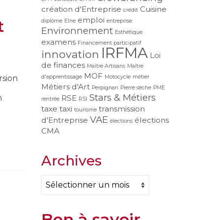
création d'Entreprise
Cuisine
crédit
emploi
t
diplôme
Elne
entreprise
Environnement
Esthétique
examens
Financement participatif
IRFMA
innovation
Loi
de finances
Maître Artisans
Maître
MOF
d'apprentissage
Motocycle
métier
rsion
Métiers d'Art
Perpignan
Pierre sèche
PME
Stars & Métiers
RSE
n
rentrée
RSI
taxe
taxi
transmission
tourisme
VAE
d'Entreprise
élections
élections
CMA
Archives
Archives
Bon à savoir