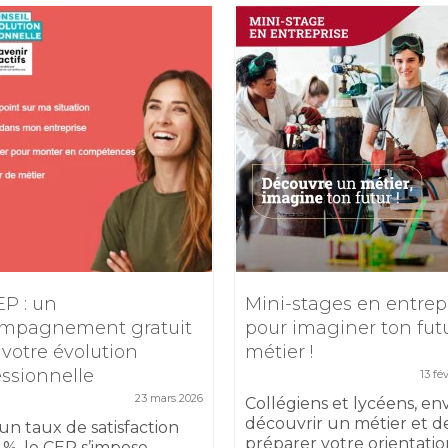
EP : un
Mini-stages en entrep
mpagnement gratuit
pour imaginer ton fut
 votre évolution
métier !
essionnelle
13 fé
23 mars 2026
Collégiens et lycéens, en
découvrir un métier et d
un taux de satisfaction
préparer votre orientatio
 %, le CEP s’impose