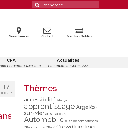
Rechercher
:
Nous trouver
Contact
Marchés Publics
CFA
Actualités
ion Perpignan-Rivesaltes
L’actualité de votre CMA
17
Thèmes
DÉC 2019
accessibilité
Alénya
apprentissage
Argelès-
sur-Mer
ans
artisanat d'art
Automobile
bilan de compétences
Crowdfunding
CFA
concours
CPAM