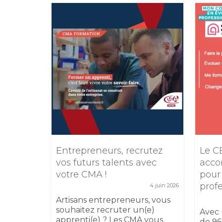
e
Entrepreneurs, recrutez
Le C
TIKTOK
vos futurs talents avec
acco
votre CMA !
pour
5 février 2026
prof
4 juin 2026
 17
sibilité
Artisans entrepreneurs, vous
 au
souhaitez recruter un(e)
Avec 
apprenti(e) ? Les CMA vous
de 96