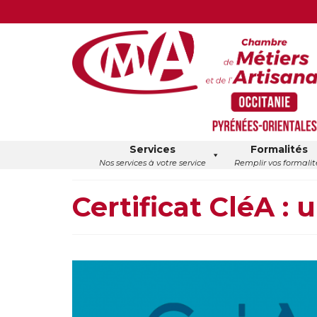
Services
Formalités
Nos services à votre service
Remplir vos formalit
Certificat CléA : 