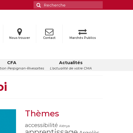
Rechercher
:
Nous trouver
Contact
Marchés Publics
CFA
Actualités
ion Perpignan-Rivesaltes
L’actualité de votre CMA
oi
Thèmes
accessibilité
Alénya
apprentissage
Argelès-