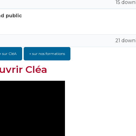
15 down
nd public
21 down
+ sur CléA
+ sur nos formations
uvrir Cléa