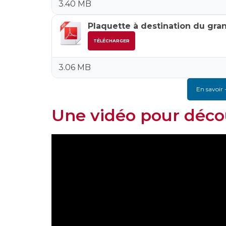
3.40 MB
Plaquette à destination du gra
TÉLÉCHARGER
3.06 MB
En savoir 
Une vidéo pour déco