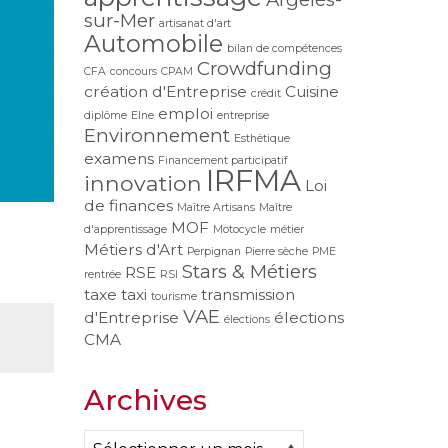
sur-Mer
artisanat d'art
Automobile
bilan de compétences
Crowdfunding
CFA
concours
CPAM
création d'Entreprise
Cuisine
crédit
emploi
diplôme
Elne
entreprise
Environnement
Esthétique
examens
Financement participatif
IRFMA
innovation
Loi
de finances
Maître Artisans
Maître
MOF
d'apprentissage
Motocycle
métier
Métiers d'Art
Perpignan
Pierre sèche
PME
Stars & Métiers
RSE
rentrée
RSI
taxe
taxi
transmission
tourisme
VAE
d'Entreprise
élections
élections
CMA
Archives
Archives