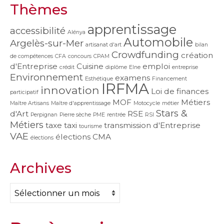
Thèmes
apprentissage
accessibilité
Alénya
Automobile
Argelès-sur-Mer
artisanat d'art
bilan
Crowdfunding
création
de compétences
CFA
concours
CPAM
d'Entreprise
Cuisine
emploi
crédit
diplôme
Elne
entreprise
Environnement
examens
Esthétique
Financement
IRFMA
innovation
Loi de finances
participatif
MOF
Métiers
Maître Artisans
Maître d'apprentissage
Motocycle
métier
Stars &
d'Art
RSE
Perpignan
Pierre sèche
PME
rentrée
RSI
Métiers
taxe
taxi
transmission d'Entreprise
tourisme
VAE
élections CMA
élections
Archives
Archives