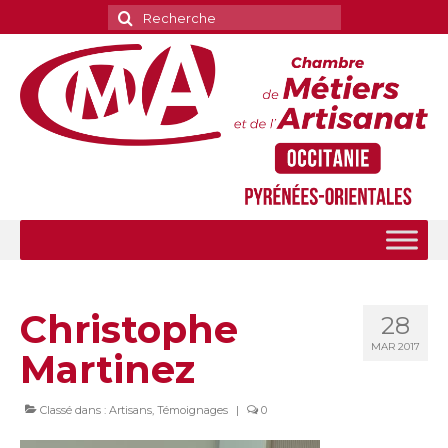
Rechercher
:
Christophe
28
MAR 2017
Martinez
Classé dans :
Artisans
,
Témoignages
|
0