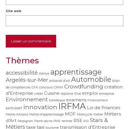
Site web
Thèmes
apprentissage
accessibilité
Alénya
Automobile
Argelès-sur-Mer
artisanat d'art
bilan
Crowdfunding
création
de compétences
CFA
concours
CPAM
d'Entreprise
Cuisine
emploi
crédit
diplôme
Elne
entreprise
Environnement
examens
Esthétique
Financement
IRFMA
innovation
Loi de finances
participatif
MOF
Métiers
Maître Artisans
Maître d'apprentissage
Motocycle
métier
Stars &
d'Art
RSE
Perpignan
Pierre sèche
PME
rentrée
RSI
Métiers
taxe
taxi
transmission d'Entreprise
tourisme