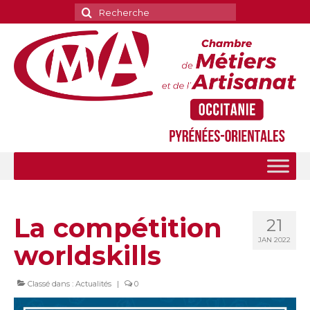
Rechercher
:
La compétition
21
JAN 2022
worldskills
Classé dans :
Actualités
|
0