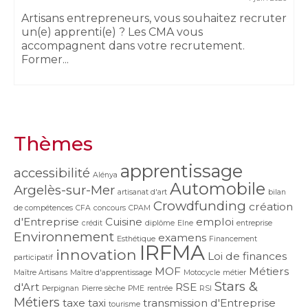
Artisans entrepreneurs, vous souhaitez recruter
un(e) apprenti(e) ? Les CMA vous
accompagnent dans votre recrutement.
Former...
Thèmes
apprentissage
accessibilité
Alénya
Automobile
Argelès-sur-Mer
artisanat d'art
bilan
Crowdfunding
création
de compétences
CFA
concours
CPAM
d'Entreprise
Cuisine
emploi
crédit
diplôme
Elne
entreprise
Environnement
examens
Esthétique
Financement
IRFMA
innovation
Loi de finances
participatif
MOF
Métiers
Maître Artisans
Maître d'apprentissage
Motocycle
métier
Stars &
d'Art
RSE
Perpignan
Pierre sèche
PME
rentrée
RSI
Métiers
taxe
taxi
transmission d'Entreprise
tourisme