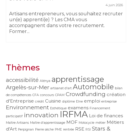
4 juin 2026
Artisans entrepreneurs, vous souhaitez recruter
un(e) apprenti(e) ? Les CMA vous
accompagnent dans votre recrutement.
Former...
Thèmes
apprentissage
accessibilité
Alénya
Automobile
Argelès-sur-Mer
artisanat d'art
bilan
Crowdfunding
création
de compétences
CFA
concours
CPAM
d'Entreprise
Cuisine
emploi
crédit
diplôme
Elne
entreprise
Environnement
examens
Esthétique
Financement
IRFMA
innovation
Loi de finances
participatif
MOF
Métiers
Maître Artisans
Maître d'apprentissage
Motocycle
métier
Stars &
d'Art
RSE
Perpignan
Pierre sèche
PME
rentrée
RSI