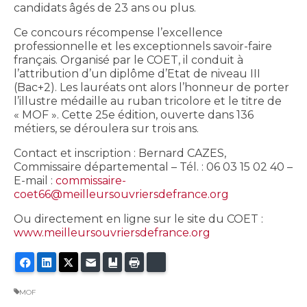
candidats âgés de 23 ans ou plus.
Ce concours récompense l’excellence
professionnelle et les exceptionnels savoir-faire
français. Organisé par le COET, il conduit à
l’attribution d’un diplôme d’Etat de niveau III
(Bac+2). Les lauréats ont alors l’honneur de porter
l’illustre médaille au ruban tricolore et le titre de
« MOF ». Cette 25e édition, ouverte dans 136
métiers, se déroulera sur trois ans.
Contact et inscription : Bernard CAZES,
Commissaire départemental – Tél. : 06 03 15 02 40 –
E-mail :
commissaire-
coet66@meilleursouvriersdefrance.org
Ou directement en ligne sur le site du COET :
www.meilleursouvriersdefrance.org
Facebook
LinkedIn
Twitter
E-mail
Ajouter aux favoris
Imprimer
Bluesky
MOF