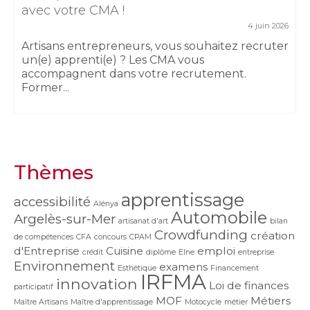
avec votre CMA !
4 juin 2026
Artisans entrepreneurs, vous souhaitez recruter
un(e) apprenti(e) ? Les CMA vous
accompagnent dans votre recrutement.
Former...
Thèmes
apprentissage
accessibilité
Alénya
Automobile
Argelès-sur-Mer
artisanat d'art
bilan
Crowdfunding
création
de compétences
CFA
concours
CPAM
d'Entreprise
Cuisine
emploi
crédit
diplôme
Elne
entreprise
Environnement
examens
Esthétique
Financement
IRFMA
innovation
Loi de finances
participatif
MOF
Métiers
Maître Artisans
Maître d'apprentissage
Motocycle
métier