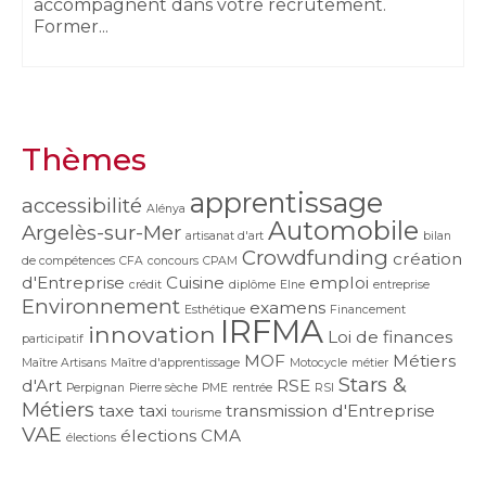
accompagnent dans votre recrutement.
Former...
Thèmes
apprentissage
accessibilité
Alénya
Automobile
Argelès-sur-Mer
artisanat d'art
bilan
Crowdfunding
création
de compétences
CFA
concours
CPAM
d'Entreprise
Cuisine
emploi
crédit
diplôme
Elne
entreprise
Environnement
examens
Esthétique
Financement
IRFMA
innovation
Loi de finances
participatif
MOF
Métiers
Maître Artisans
Maître d'apprentissage
Motocycle
métier
Stars &
d'Art
RSE
Perpignan
Pierre sèche
PME
rentrée
RSI
Métiers
taxe
taxi
transmission d'Entreprise
tourisme
VAE
élections CMA
élections