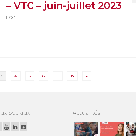
– VTC – juin-juillet 2023
|
0
3
4
5
6
…
15
»
ux Sociaux
Actualités