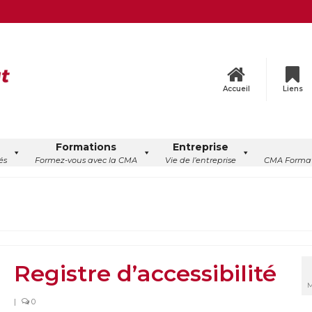
Accueil
Liens
Formations
Entreprise
és
Formez-vous avec la CMA
Vie de l’entreprise
CMA Format
Registre d’accessibilité
M
|
0