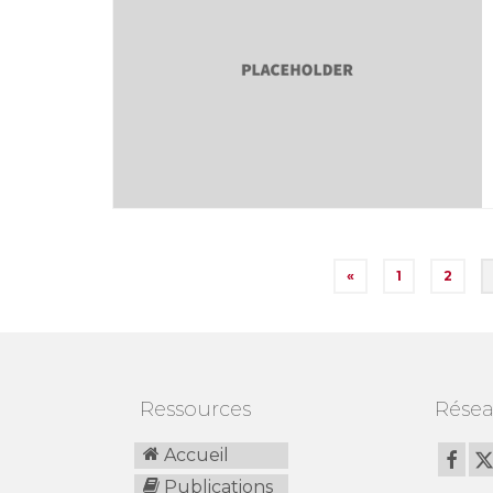
Pagination
«
1
2
des
publications
Ressources
Résea
Accueil
Publications