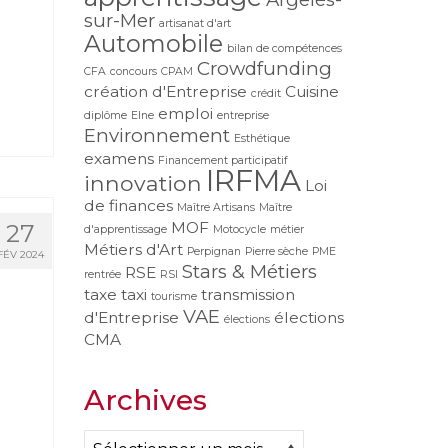
sur-Mer
artisanat d'art
Automobile
bilan de compétences
Crowdfunding
CFA
concours
CPAM
création d'Entreprise
Cuisine
crédit
emploi
diplôme
Elne
entreprise
Environnement
Esthétique
examens
Financement participatif
IRFMA
innovation
Loi
de finances
Maître Artisans
Maître
MOF
27
d'apprentissage
Motocycle
métier
Métiers d'Art
Perpignan
Pierre sèche
PME
FÉV 2024
Stars & Métiers
RSE
rentrée
RSI
taxe
taxi
transmission
tourisme
VAE
d'Entreprise
élections
élections
CMA
Archives
Archives