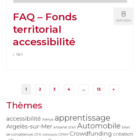
8
FAQ – Fonds
AVR 2024
territorial
accessibilité
|
0
Pagination
1
2
3
4
…
15
»
des
Thèmes
publications
apprentissage
accessibilité
Alénya
Automobile
Argelès-sur-Mer
artisanat d'art
bilan
Crowdfunding
création
de compétences
CFA
concours
CPAM