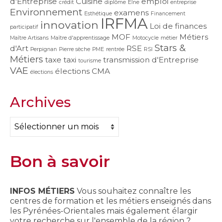
d'Entreprise
Cuisine
emploi
crédit
diplôme
Elne
entreprise
Environnement
examens
Esthétique
Financement
IRFMA
innovation
Loi de finances
participatif
MOF
Métiers
Maître Artisans
Maître d'apprentissage
Motocycle
métier
Stars &
d'Art
RSE
Perpignan
Pierre sèche
PME
rentrée
RSI
Métiers
taxe
taxi
transmission d'Entreprise
tourisme
VAE
élections CMA
élections
Archives
Archives
Bon à savoir
INFOS MÉTIERS
Vous souhaitez connaître les
centres de formation et les métiers enseignés dans
les Pyrénées-Orientales mais également élargir
votre recherche sur l'ensemble de la région ?