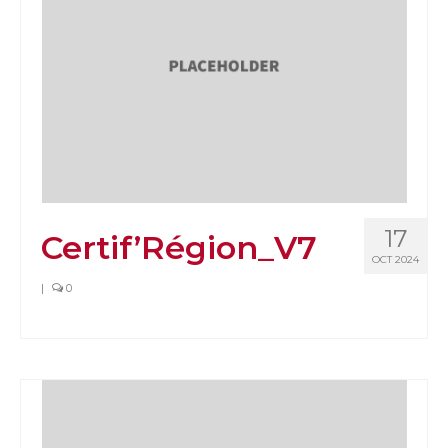
17
Certif’Région_V7
OCT 2024
|
0